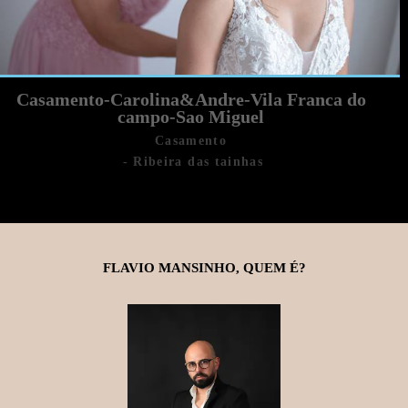
Casamento-Carolina&Andre-Vila Franca do
campo-Sao Miguel
Casamento
Ribeira das tainhas
FLAVIO MANSINHO, QUEM É?