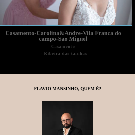
Casamento-Carolina&Andre-Vila Franca do
campo-Sao Miguel
Casamento
Ribeira das tainhas
FLAVIO MANSINHO, QUEM É?