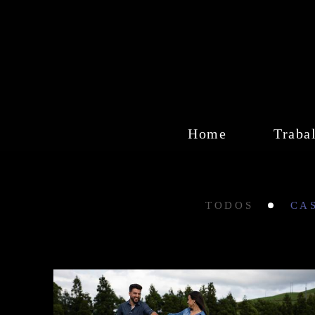
Home
Traba
TODOS
CA