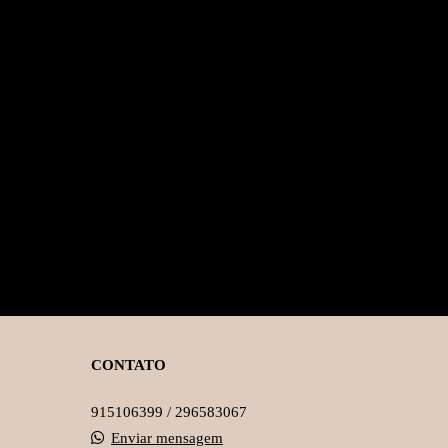
CONTATO
915106399 / 296583067
Enviar mensagem