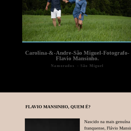
Carolina-&-Andre-São Miguel-Fotografo-
Flavio Mansinho.
Namorados
São Miguel
FLAVIO MANSINHO, QUEM É?
Nascido na mais genuína 
franquense, Flávio Mansi