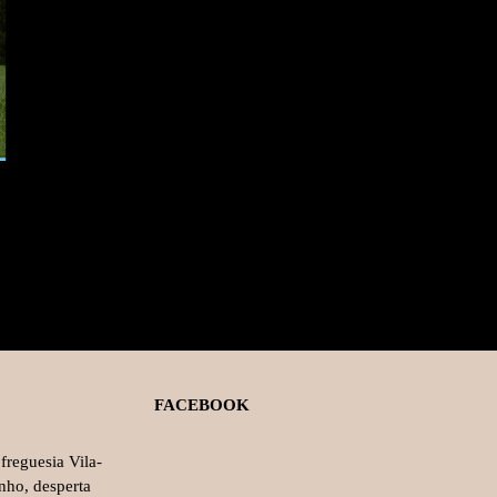
FACEBOOK
freguesia Vila-
nho, desperta