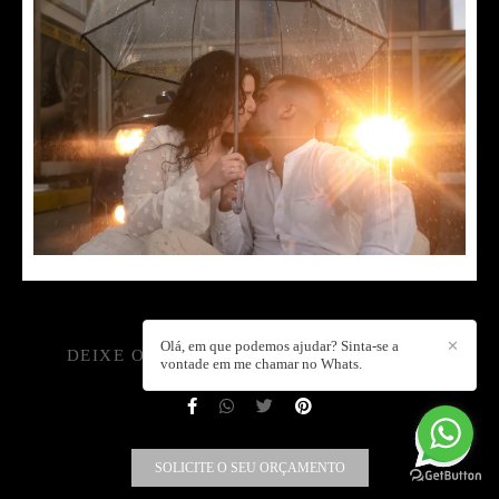
Olá, em que podemos ajudar? Sinta-se a
✕
DEIXE O SEU COMENTÁRIO, PARTILHE!
vontade em me chamar no Whats.
SOLICITE O SEU ORÇAMENTO