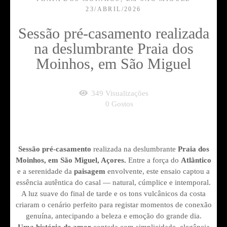
23/ABRIL/2026
Sessão pré-casamento realizada
na deslumbrante Praia dos
Moinhos, em São Miguel
349
Visualizações
0
Gostos
Sessão pré-casamento
realizada na deslumbrante
Praia dos
Moinhos, em São Miguel, Açores.
Entre a força do
Atlântico
e a serenidade da
paisagem
envolvente, este ensaio captou a
essência autêntica do casal — natural, cúmplice e intemporal.
A luz suave do final de tarde e os tons vulcânicos da costa
criaram o cenário perfeito para registar momentos de conexão
genuína, antecipando a beleza e emoção do grande dia.
Uma história de amor
contada com simplicidade, elegância